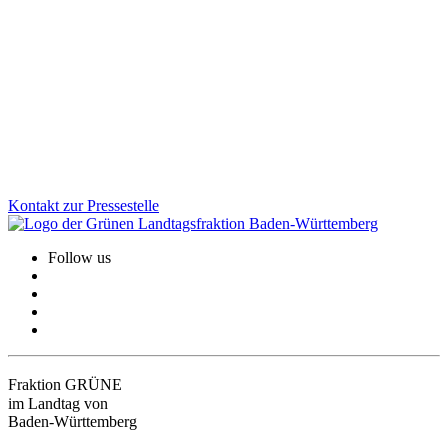
Ba-Wü ist Spitze bei der E-Mobilität: Zum Stichtag 1. Dezember
2025 gab es im Land mehr als 32.000 öffentliche Ladepunkte -
mehr als in jedem anderen Bundesland im Pro-Kopf-Vergleich.
Auch bei der Zahl der zugelassenen E-Autos ist der Südwesten
vorn.
Zum Artikel
Kontakt zur Pressestelle
Follow us
Fraktion GRÜNE
im Landtag von
Baden-Württemberg