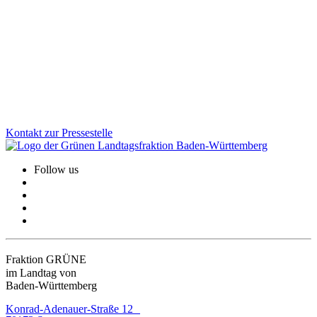
Die Gedenkstätte Grafeneck ist ein zentraler Ort der Erinnerung an
die NS-„Euthanasie“-Verbrechen. Über 10.600 Menschen mit
Behinderung wurden dort ermordet. Wir sind der Meinung, dass der
dauerhafte Erhalt der Gedenk- und Mahnstätte heute wichtiger ist
denn je.
Zum Artikel
Kontakt zur Pressestelle
Follow us
Fraktion GRÜNE
im Landtag von
Baden-Württemberg
Konrad-Adenauer-Straße 12