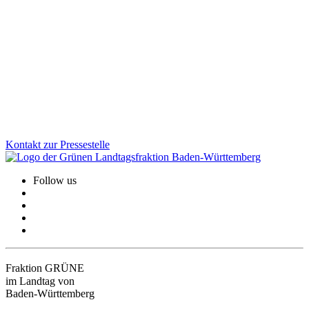
Die Gedenkstätte Grafeneck ist ein zentraler Ort der Erinnerung an
die NS-„Euthanasie“-Verbrechen. Über 10.600 Menschen mit
Behinderung wurden dort ermordet. Wir sind der Meinung, dass der
dauerhafte Erhalt der Gedenk- und Mahnstätte heute wichtiger ist
denn je.
Zum Artikel
Kontakt zur Pressestelle
Follow us
Fraktion GRÜNE
im Landtag von
Baden-Württemberg