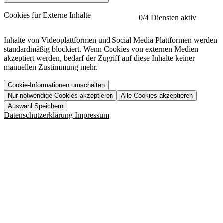
etracker
Mehr anzeigen
Cookies für Externe Inhalte
0
/4 Diensten aktiv
Herausgeber:
Inhalte von Videoplattformen und Social Media Plattformen werden
standardmäßig blockiert. Wenn Cookies von externen Medien
Beschreibung:
akzeptiert werden, bedarf der Zugriff auf diese Inhalte keiner
manuellen Zustimmung mehr.
Cookie-Informationen umschalten
Nur notwendige Cookies akzeptieren
Alle Cookies akzeptieren
YouTube
Mehr anzeigen
URL der Datenschutzerklärung:
Auswahl Speichern
https://www.etracker.com/datenschutzerklaerung/
Vimeo
Mehr anzeigen
Datenschutzerklärung
Impressum
Herausgeber:
Host:
Pageflow
Mehr anzeigen
Herausgeber:
Spotify
Mehr anzeigen
Herausgeber:
Beschreibung:
Cookiename
Lebensdauer
Beschreibung
Herausgeber:
et_allow_cookies
480 Tage
-
Beschreibung:
"no" - 50 Jahre "yes" - 480
et_oi_v2
-
Beschreibung:
Was uns ausma
Tage
Beschreibung:
Wer wir sind
et_scroll_depth
Session
-
Jobs
URL der Datenschutzerklärung:
isSdEnabled
24 Stunden
-
Downloads
https://policies.google.com/privacy?hl=de
et_cssSelectors
Session
-
URL der Datenschutzerklärung: