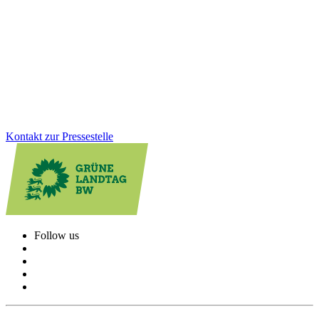
In Städten wie Mannheim oder Konstanz soll nach Plänen der
CDU-Bauministerin Razavi ab kommendem Jahr die
Mietpreisbremse nicht mehr greifen. Als Grüne Landtagsfraktion
fordern wir: Das darf nicht passieren. Hier muss nachgebessert
werden!
Zum Artikel
Kontakt zur Pressestelle
Follow us