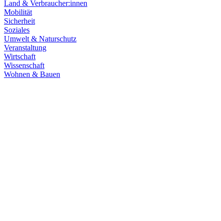
Land & Verbraucher:innen
Mobilität
Sicherheit
Soziales
Umwelt & Naturschutz
Veranstaltung
Wirtschaft
Wissenschaft
Wohnen & Bauen
Klima & Energie
22.07.2026
Hitze in Baden-Württemberg: Klimaschutz konsequen
Rekordtemperaturen, Trockenheit und heftige Unwetter machen deutl
umsetzen, um Menschen, Natur, Kommunen und Wirtschaft besser zu
Zum Artikel