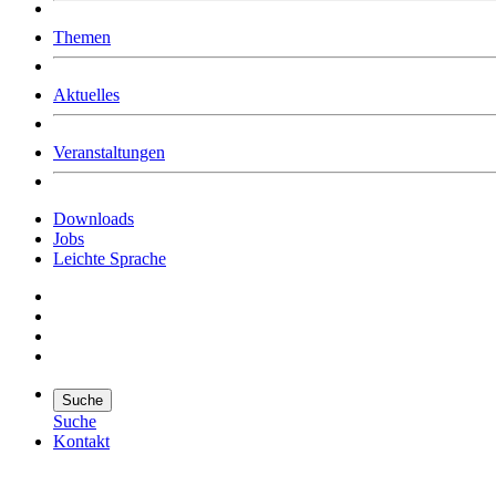
Was uns ausmacht
Themen
Wer wir sind
Jobs
Downloads
Aktuelles
Veranstaltungen
Downloads
Jobs
Leichte Sprache
Suche
Suche
Kontakt
Suche