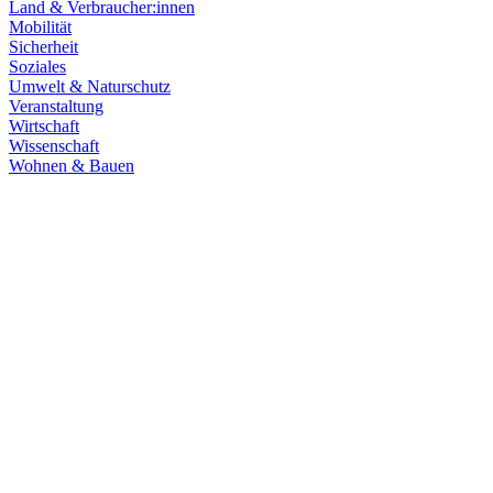
Land & Verbraucher:innen
Mobilität
Sicherheit
Soziales
Umwelt & Naturschutz
Veranstaltung
Wirtschaft
Wissenschaft
Wohnen & Bauen
Klima & Energie
22.07.2026
Hitze in Baden-Württemberg: Klimaschutz konsequen
Rekordtemperaturen, Trockenheit und heftige Unwetter machen deutl
umsetzen, um Menschen, Natur, Kommunen und Wirtschaft besser zu
Zum Artikel