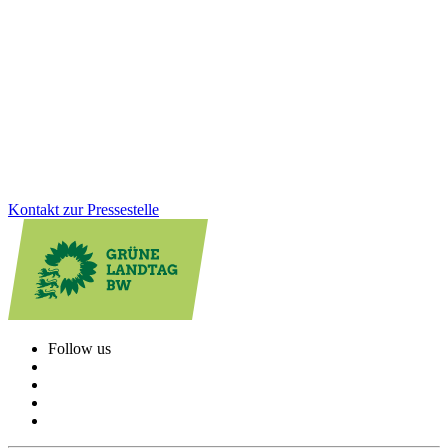
Viele Schulen werden von Kindern aus mehreren Gemeinden
besucht, die Kosten tragen jedoch oft wenige Kommunen. Wir als
Grüne Landtagsfraktion haben gemeinsam mit der CDU eine
Lösung für Altfälle geschaffen: Das Land unterstützt Schulstandorte
rückwirkend stärker und sorgt für faire Bedingungen beim
Schulbau.
Zum Artikel
Kontakt zur Pressestelle
Follow us