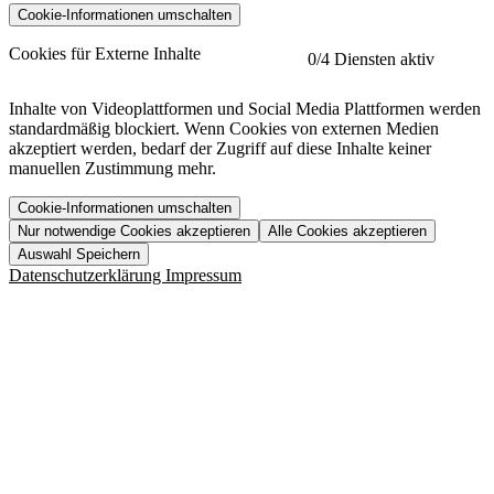
Cookie-Informationen umschalten
etracker
Mehr anzeigen
Cookies für Externe Inhalte
0
/4 Diensten aktiv
Herausgeber:
Inhalte von Videoplattformen und Social Media Plattformen werden
standardmäßig blockiert. Wenn Cookies von externen Medien
Beschreibung:
akzeptiert werden, bedarf der Zugriff auf diese Inhalte keiner
manuellen Zustimmung mehr.
Cookie-Informationen umschalten
Nur notwendige Cookies akzeptieren
Alle Cookies akzeptieren
YouTube
Mehr anzeigen
URL der Datenschutzerklärung:
Auswahl Speichern
https://www.etracker.com/datenschutzerklaerung/
Vimeo
Mehr anzeigen
Datenschutzerklärung
Impressum
Herausgeber:
Host:
Pageflow
Mehr anzeigen
Herausgeber:
Spotify
Mehr anzeigen
Herausgeber:
Beschreibung:
Cookiename
Lebensdauer
Beschreibung
Herausgeber:
et_allow_cookies
480 Tage
-
Beschreibung:
"no" - 50 Jahre "yes" - 480
et_oi_v2
-
Beschreibung:
Was uns ausma
Tage
Beschreibung:
Wer wir sind
et_scroll_depth
Session
-
Jobs
URL der Datenschutzerklärung:
isSdEnabled
24 Stunden
-
Downloads
https://policies.google.com/privacy?hl=de