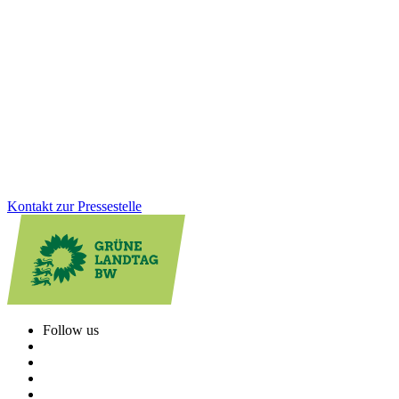
Verantwortung übernehmen
Die Gedenkstätte Grafeneck ist ein zentraler Ort der Erinnerung an
die NS-„Euthanasie“-Verbrechen. Über 10.600 Menschen mit
Behinderung wurden dort ermordet. Wir sind der Meinung, dass der
dauerhafte Erhalt der Gedenk- und Mahnstätte heute wichtiger ist
denn je.
Zum Artikel
Kontakt zur Pressestelle
Follow us