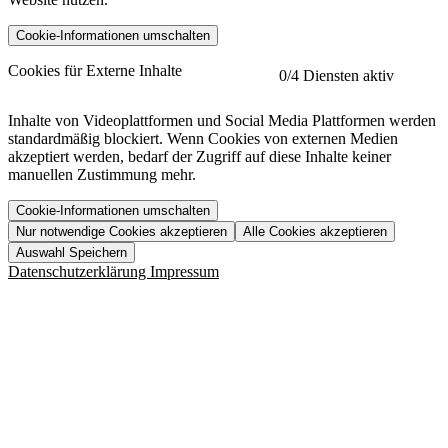
Cookie-Informationen umschalten
etracker
Mehr anzeigen
Cookies für Externe Inhalte
0
/4 Diensten aktiv
Herausgeber:
Inhalte von Videoplattformen und Social Media Plattformen werden
standardmäßig blockiert. Wenn Cookies von externen Medien
Beschreibung:
akzeptiert werden, bedarf der Zugriff auf diese Inhalte keiner
manuellen Zustimmung mehr.
Cookie-Informationen umschalten
Nur notwendige Cookies akzeptieren
Alle Cookies akzeptieren
YouTube
Mehr anzeigen
URL der Datenschutzerklärung:
Auswahl Speichern
https://www.etracker.com/datenschutzerklaerung/
Vimeo
Mehr anzeigen
Datenschutzerklärung
Impressum
Herausgeber:
Host:
Pageflow
Mehr anzeigen
Herausgeber:
Spotify
Mehr anzeigen
Herausgeber:
Beschreibung:
Cookiename
Lebensdauer
Beschreibung
Herausgeber:
et_allow_cookies
480 Tage
-
Beschreibung:
"no" - 50 Jahre "yes" - 480
et_oi_v2
-
Beschreibung:
Was uns ausma
Tage
Beschreibung:
Wer wir sind
et_scroll_depth
Session
-
Jobs
URL der Datenschutzerklärung: