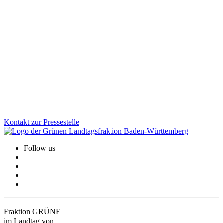
Faire Schulbauförderung für Kommunen
Viele Schulen werden von Kindern aus mehreren Gemeinden
besucht, die Kosten tragen jedoch oft wenige Kommunen. Wir als
Grüne Landtagsfraktion haben gemeinsam mit der CDU eine
Lösung für Altfälle geschaffen: Das Land unterstützt Schulstandorte
rückwirkend stärker und sorgt für faire Bedingungen beim
Schulbau.
Zum Artikel
Kontakt zur Pressestelle
Follow us
Fraktion GRÜNE
im Landtag von