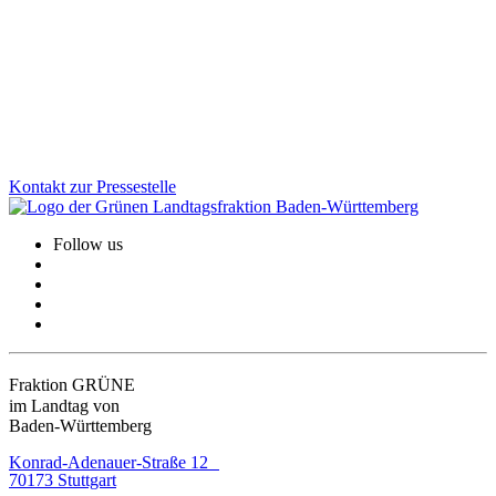
Es ist geschafft: Zum 1. Januar 2026 kann der größte und
innovativste Uniklinikverbund in Deutschland starten. Das bringt
einen enormen Schub für die Region Rhein-Neckar und für ganz
Baden-Württemberg – für Forschung und Gesundheitsversorgung.
Zum Artikel
Kontakt zur Pressestelle
Follow us
Fraktion GRÜNE
im Landtag von
Baden-Württemberg
Konrad-Adenauer-Straße 12
70173 Stuttgart