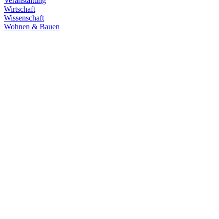
Veranstaltung
Wirtschaft
Wissenschaft
Wohnen & Bauen
Sicherheit
29.10.2025
Verteidigungsfähigkeit stärken
Angesichts globaler Krisen setzen wir uns für eine handlungsfähige
Bundeswehr ein. Mit dem neuen „Gesetz zur Förderung von
Bauvorhaben der Bundeswehr“ sollen Kasernen und Infrastruktur
schneller realisiert werden.
Zum Artikel
Klima & Energie