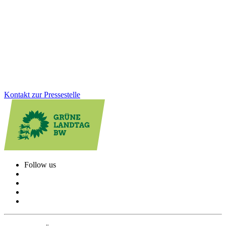
besucht, die Kosten tragen jedoch oft wenige Kommunen. Wir als
Grüne Landtagsfraktion haben gemeinsam mit der CDU eine
Lösung für Altfälle geschaffen: Das Land unterstützt Schulstandorte
rückwirkend stärker und sorgt für faire Bedingungen beim
Schulbau.
Zum Artikel
Kontakt zur Pressestelle
Follow us