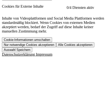
etracker
Mehr anzeigen
Cookies für Externe Inhalte
0
/4 Diensten aktiv
Herausgeber:
Inhalte von Videoplattformen und Social Media Plattformen werden
standardmäßig blockiert. Wenn Cookies von externen Medien
Beschreibung:
akzeptiert werden, bedarf der Zugriff auf diese Inhalte keiner
manuellen Zustimmung mehr.
Cookie-Informationen umschalten
Nur notwendige Cookies akzeptieren
Alle Cookies akzeptieren
YouTube
Mehr anzeigen
URL der Datenschutzerklärung:
Auswahl Speichern
https://www.etracker.com/datenschutzerklaerung/
Vimeo
Mehr anzeigen
Datenschutzerklärung
Impressum
Herausgeber:
Host:
Pageflow
Mehr anzeigen
Herausgeber:
Spotify
Mehr anzeigen
Herausgeber:
Beschreibung:
Cookiename
Lebensdauer
Beschreibung
Herausgeber:
et_allow_cookies
480 Tage
-
Beschreibung:
"no" - 50 Jahre "yes" - 480
et_oi_v2
-
Beschreibung:
Was uns ausma
Tage
Beschreibung:
Wer wir sind
et_scroll_depth
Session
-
Jobs
URL der Datenschutzerklärung:
isSdEnabled
24 Stunden
-
Downloads
https://policies.google.com/privacy?hl=de
et_cssSelectors
Session
-
URL der Datenschutzerklärung: