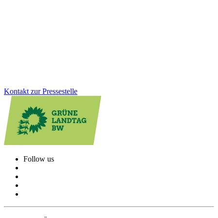
besucht, die Kosten tragen jedoch oft wenige Kommunen. Wir als
Grüne Landtagsfraktion haben gemeinsam mit der CDU eine
Lösung für Altfälle geschaffen: Das Land unterstützt Schulstandorte
rückwirkend stärker und sorgt für faire Bedingungen beim
Schulbau.
Zum Artikel
Kontakt zur Pressestelle
Follow us