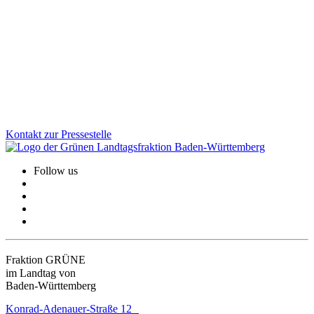
Gesundheit, Bildung, GreenTech: Auf unserer Januarklausur in
Altensteig haben wir zentrale Zukunftsthemen in den Blick
genommen, um das Land weiter voranzubringen. Im Austausch mit
Bürger*innen und Jugendlichen vor Ort wurde deutlich: Die
Menschen erwarten viel von uns. Und wir haben viel vor!
Zum Artikel
Kontakt zur Pressestelle
Follow us
Fraktion GRÜNE
im Landtag von
Baden-Württemberg
Konrad-Adenauer-Straße 12