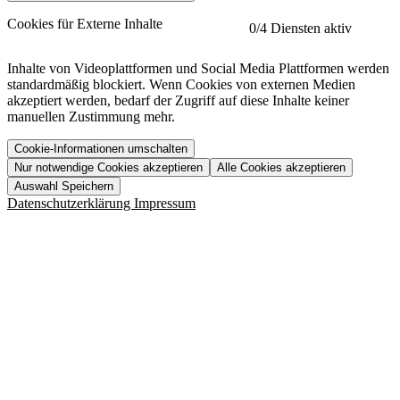
etracker
Mehr anzeigen
Cookies für Externe Inhalte
0
/4 Diensten aktiv
Herausgeber:
Inhalte von Videoplattformen und Social Media Plattformen werden
standardmäßig blockiert. Wenn Cookies von externen Medien
Beschreibung:
akzeptiert werden, bedarf der Zugriff auf diese Inhalte keiner
manuellen Zustimmung mehr.
Cookie-Informationen umschalten
Nur notwendige Cookies akzeptieren
Alle Cookies akzeptieren
YouTube
Mehr anzeigen
URL der Datenschutzerklärung:
Auswahl Speichern
https://www.etracker.com/datenschutzerklaerung/
Vimeo
Mehr anzeigen
Datenschutzerklärung
Impressum
Herausgeber:
Host:
Pageflow
Mehr anzeigen
Herausgeber:
Spotify
Mehr anzeigen
Herausgeber:
Beschreibung:
Cookiename
Lebensdauer
Beschreibung
Herausgeber:
et_allow_cookies
480 Tage
-
Beschreibung:
"no" - 50 Jahre "yes" - 480
et_oi_v2
-
Beschreibung:
Was uns ausma
Tage
Beschreibung:
Wer wir sind
et_scroll_depth
Session
-
Jobs
URL der Datenschutzerklärung:
isSdEnabled
24 Stunden
-
Downloads
https://policies.google.com/privacy?hl=de
et_cssSelectors
Session
-
URL der Datenschutzerklärung: