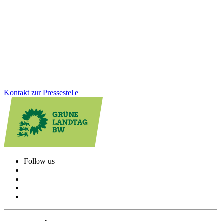
Die Gedenkstätte Grafeneck ist ein zentraler Ort der Erinnerung an
die NS-„Euthanasie“-Verbrechen. Über 10.600 Menschen mit
Behinderung wurden dort ermordet. Wir sind der Meinung, dass der
dauerhafte Erhalt der Gedenk- und Mahnstätte heute wichtiger ist
denn je.
Zum Artikel
Kontakt zur Pressestelle
Follow us