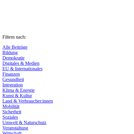
Filtern nach:
Alle Beiträge
Bildung
Demokratie
Digitales & Medien
EU & Internationales
Finanzen
Gesundheit
Integration
Klima & Energie
Kunst & Kultur
Land & Verbraucher:innen
Mobilität
Sicherheit
Soziales
Umwelt & Naturschutz
Veranstaltung
Wirtschaft