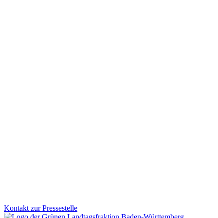
TPQG: Mehr Vertrauen, weniger Bürokratie in der Pf
Mit dem Gesetz für Teilhabe- und Pflegequalität stellt Baden-Württe
weniger Bürokratie, klare Regeln für ambulante Wohngemeinschaften
Zum Artikel
Demokratie
28.01.2026
Grafeneck dauerhaft sichern: Erinnerung bewahren
Die Gedenkstätte Grafeneck ist ein zentraler Ort der Erinnerung an
dauerhafte Erhalt der Gedenk- und Mahnstätte heute wichtiger ist denn
Zum Artikel
Kontakt zur Pressestelle