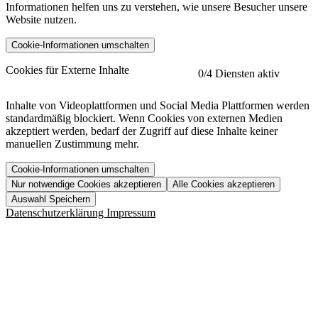
Informationen helfen uns zu verstehen, wie unsere Besucher unsere
Website nutzen.
Cookie-Informationen umschalten
etracker
Mehr anzeigen
Cookies für Externe Inhalte
0
/4 Diensten aktiv
Herausgeber:
Inhalte von Videoplattformen und Social Media Plattformen werden
standardmäßig blockiert. Wenn Cookies von externen Medien
Beschreibung:
akzeptiert werden, bedarf der Zugriff auf diese Inhalte keiner
manuellen Zustimmung mehr.
Cookie-Informationen umschalten
Nur notwendige Cookies akzeptieren
Alle Cookies akzeptieren
YouTube
Mehr anzeigen
URL der Datenschutzerklärung:
Auswahl Speichern
https://www.etracker.com/datenschutzerklaerung/
Vimeo
Mehr anzeigen
Datenschutzerklärung
Impressum
Herausgeber:
Host:
Pageflow
Mehr anzeigen
Herausgeber:
Spotify
Mehr anzeigen
Herausgeber:
Beschreibung:
Cookiename
Lebensdauer
Beschreibung
Herausgeber:
et_allow_cookies
480 Tage
-
Beschreibung:
"no" - 50 Jahre "yes" - 480
et_oi_v2
-
Beschreibung:
Was uns ausma
Tage
Beschreibung: