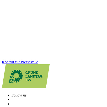
05.02.2026
Lifestyle-Teilzeit: Einordnung einer verzerrten
Debatte
„Lifestyle-Teilzeit“ ist kein bequemes Lebensmodell, sondern für
viele Menschen die Folge fehlender Betreuung und ungleicher Care-
Arbeit. Wir als Grüne setzen uns deshalb dafür ein, Vereinbarkeit zu
verbessern, statt sie zu diskreditieren.
Zum Artikel
Kontakt zur Pressestelle
Follow us