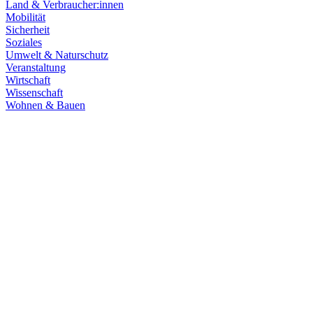
Land & Verbraucher:innen
Mobilität
Sicherheit
Soziales
Umwelt & Naturschutz
Veranstaltung
Wirtschaft
Wissenschaft
Wohnen & Bauen
Klima & Energie
22.07.2026
Hitze in Baden-Württemberg: Klimaschutz konsequen
Rekordtemperaturen, Trockenheit und heftige Unwetter machen deutl
umsetzen, um Menschen, Natur, Kommunen und Wirtschaft besser zu
Zum Artikel