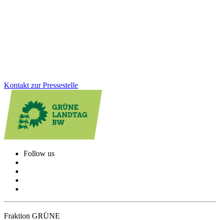
CDU-Bauministerin Razavi hatte lange keinerlei Einsicht gezeigt.
Nach schwierigen Verhandlungen gibt es nun doch noch einen
Kompromiss zur Mietpreisbremse. Die neue Verordnung kommt,
aber nur für ein Jahr.
Zum Artikel
Kontakt zur Pressestelle
Follow us
Fraktion GRÜNE