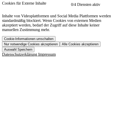
etracker
Mehr anzeigen
Cookies für Externe Inhalte
0
/4 Diensten aktiv
Herausgeber:
Inhalte von Videoplattformen und Social Media Plattformen werden
standardmäßig blockiert. Wenn Cookies von externen Medien
Beschreibung:
akzeptiert werden, bedarf der Zugriff auf diese Inhalte keiner
manuellen Zustimmung mehr.
Cookie-Informationen umschalten
Nur notwendige Cookies akzeptieren
Alle Cookies akzeptieren
YouTube
Mehr anzeigen
URL der Datenschutzerklärung:
Auswahl Speichern
https://www.etracker.com/datenschutzerklaerung/
Vimeo
Mehr anzeigen
Datenschutzerklärung
Impressum
Herausgeber:
Host:
Pageflow
Mehr anzeigen
Herausgeber:
Spotify
Mehr anzeigen
Herausgeber:
Beschreibung:
Cookiename
Lebensdauer
Beschreibung
Herausgeber:
et_allow_cookies
480 Tage
-
Beschreibung:
"no" - 50 Jahre "yes" - 480
et_oi_v2
-
Beschreibung:
Was uns ausma
Tage
Beschreibung:
Wer wir sind
et_scroll_depth
Session
-
Jobs
URL der Datenschutzerklärung:
isSdEnabled
24 Stunden
-
Downloads
https://policies.google.com/privacy?hl=de
et_cssSelectors
Session
-
URL der Datenschutzerklärung:
https://vimeo.com/legal/privacy/policy
et_tagManagerEntries
Session
-
Host:
URL der Datenschutzerklärung: