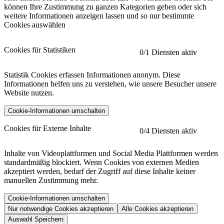
können Ihre Zustimmung zu ganzen Kategorien geben oder sich
weitere Informationen anzeigen lassen und so nur bestimmte
Cookies auswählen
Cookies für Statistiken
0
/1 Diensten aktiv
Statistik Cookies erfassen Informationen anonym. Diese
Informationen helfen uns zu verstehen, wie unsere Besucher unsere
Website nutzen.
Cookie-Informationen umschalten
etracker
Mehr anzeigen
Cookies für Externe Inhalte
0
/4 Diensten aktiv
Herausgeber:
Inhalte von Videoplattformen und Social Media Plattformen werden
standardmäßig blockiert. Wenn Cookies von externen Medien
Beschreibung:
akzeptiert werden, bedarf der Zugriff auf diese Inhalte keiner
manuellen Zustimmung mehr.
Cookie-Informationen umschalten
Nur notwendige Cookies akzeptieren
Alle Cookies akzeptieren
YouTube
Mehr anzeigen
URL der Datenschutzerklärung:
Auswahl Speichern
https://www.etracker.com/datenschutzerklaerung/