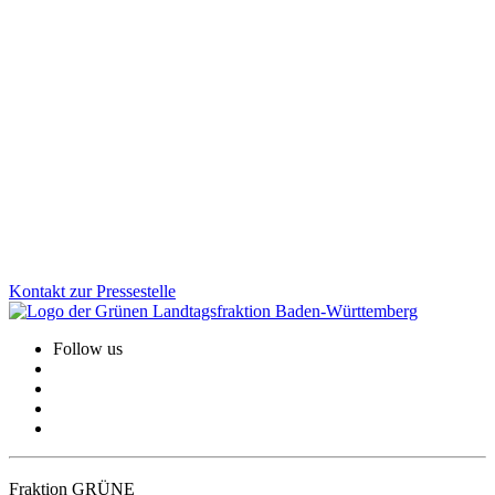
Mobilität
13.11.2025
Wichtige Bahnprojekte im Land nehmen Gestalt an
Die Planungen für die Elektrifizierung und den Ausbau der
Brenzbahn und der Bodenseegürtelbahn kommen entscheidend
voran. Beide Projekte geben dem Klimaschutz und dem Fahrgast-
Komfort einen wichtigen Schub.
Zum Artikel
Kontakt zur Pressestelle
Follow us
Fraktion GRÜNE