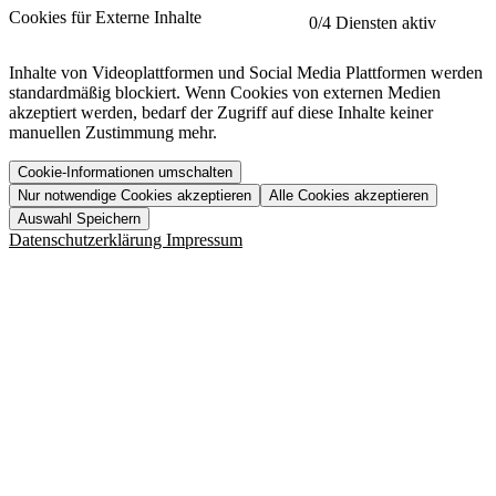
etracker
Mehr anzeigen
Cookies für Externe Inhalte
0
/4 Diensten aktiv
Herausgeber:
Inhalte von Videoplattformen und Social Media Plattformen werden
standardmäßig blockiert. Wenn Cookies von externen Medien
Beschreibung:
akzeptiert werden, bedarf der Zugriff auf diese Inhalte keiner
manuellen Zustimmung mehr.
Cookie-Informationen umschalten
Nur notwendige Cookies akzeptieren
Alle Cookies akzeptieren
YouTube
Mehr anzeigen
URL der Datenschutzerklärung:
Auswahl Speichern
https://www.etracker.com/datenschutzerklaerung/
Vimeo
Mehr anzeigen
Datenschutzerklärung
Impressum
Herausgeber:
Host:
Pageflow
Mehr anzeigen
Herausgeber:
Spotify
Mehr anzeigen
Herausgeber:
Beschreibung:
Cookiename
Lebensdauer
Beschreibung
Herausgeber:
et_allow_cookies
480 Tage
-
Beschreibung:
"no" - 50 Jahre "yes" - 480
et_oi_v2
-
Beschreibung:
Was uns ausma
Tage
Beschreibung:
Wer wir sind
et_scroll_depth
Session
-
Jobs
URL der Datenschutzerklärung:
isSdEnabled
24 Stunden
-
Downloads
https://policies.google.com/privacy?hl=de
et_cssSelectors
Session
-
URL der Datenschutzerklärung:
https://vimeo.com/legal/privacy/policy
et_tagManagerEntries
Session
-
Host: