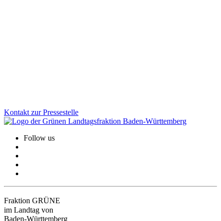
Rückforderungen
Mit einem gemeinsamen Fraktionsgesetz sorgen GRÜNE und CDU
für eine faire Rückerstattung unrechtmäßiger Corona-
Rückforderungen. Denn: Der Ehrliche darf nicht der Dumme sein.
Wir stehen hinter den kleinen Unternehmen, Selbstständigen und
Freiberufler:innen.
Zum Artikel
Kontakt zur Pressestelle
Follow us
Fraktion GRÜNE
im Landtag von
Baden-Württemberg