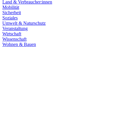
Land & Verbraucher:innen
Mobilität
Sicherheit
Soziales
Umwelt & Naturschutz
Veranstaltung
Wirtschaft
Wissenschaft
Wohnen & Bauen
Klima & Energie
22.07.2026
Hitze in Baden-Württemberg: Klimaschutz konsequen
Rekordtemperaturen, Trockenheit und heftige Unwetter machen deutl
umsetzen, um Menschen, Natur, Kommunen und Wirtschaft besser zu
Zum Artikel