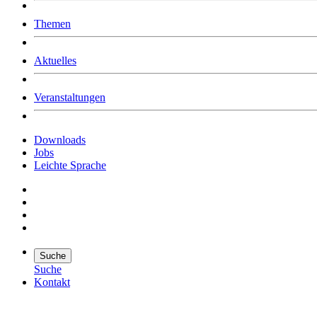
Was uns ausmacht
Themen
Wer wir sind
Jobs
Downloads
Aktuelles
Veranstaltungen
Downloads
Jobs
Leichte Sprache
Suche
Suche
Kontakt
Suche