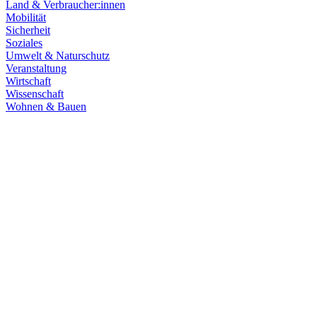
Land & Verbraucher:innen
Mobilität
Sicherheit
Soziales
Umwelt & Naturschutz
Veranstaltung
Wirtschaft
Wissenschaft
Wohnen & Bauen
Finanzen
21.07.2026
Haushaltsberatungen: Die Zukunft Baden-Württembe
Die Haushaltskommission hat einen wichtigen Schritt in den Beratung
Prioritäten im Mittelpunkt. Die Grüne Landtagsfraktion setzt sich fü
Zum Artikel