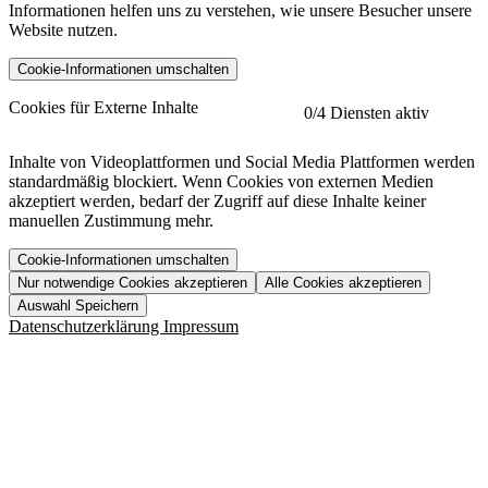
Informationen helfen uns zu verstehen, wie unsere Besucher unsere
Website nutzen.
Cookie-Informationen umschalten
etracker
Mehr anzeigen
Cookies für Externe Inhalte
0
/4 Diensten aktiv
Herausgeber:
Inhalte von Videoplattformen und Social Media Plattformen werden
standardmäßig blockiert. Wenn Cookies von externen Medien
Beschreibung:
akzeptiert werden, bedarf der Zugriff auf diese Inhalte keiner
manuellen Zustimmung mehr.
Cookie-Informationen umschalten
Nur notwendige Cookies akzeptieren
Alle Cookies akzeptieren
YouTube
Mehr anzeigen
URL der Datenschutzerklärung:
Auswahl Speichern
https://www.etracker.com/datenschutzerklaerung/
Vimeo
Mehr anzeigen
Datenschutzerklärung
Impressum
Herausgeber:
Host:
Pageflow
Mehr anzeigen
Herausgeber:
Spotify
Mehr anzeigen
Herausgeber:
Beschreibung:
Cookiename
Lebensdauer
Beschreibung
Herausgeber:
et_allow_cookies
480 Tage
-
Beschreibung:
"no" - 50 Jahre "yes" - 480
et_oi_v2
-
Beschreibung:
Was uns ausma
Tage
Beschreibung: