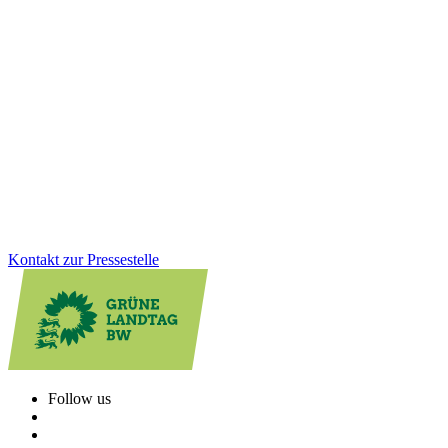
Corona-Soforthilfen: Korrektur unrechtmäßiger
Rückforderungen
Mit einem gemeinsamen Fraktionsgesetz sorgen GRÜNE und CDU
für eine faire Rückerstattung unrechtmäßiger Corona-
Rückforderungen. Denn: Der Ehrliche darf nicht der Dumme sein.
Wir stehen hinter den kleinen Unternehmen, Selbstständigen und
Freiberufler:innen.
Zum Artikel
Kontakt zur Pressestelle
Follow us