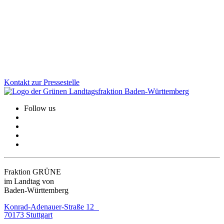
erstmals einen verbindlichen Rahmen für bessere Gehwege, sichere
Schulwege und lebendige Ortsmitten. Wofür wir uns beim
Fußverkehr einsetzen und welche konkreten Verbesserungen die
Strategie für den Alltag bringt.
Zum Artikel
Kontakt zur Pressestelle
Follow us
Fraktion GRÜNE
im Landtag von
Baden-Württemberg
Konrad-Adenauer-Straße 12
70173 Stuttgart