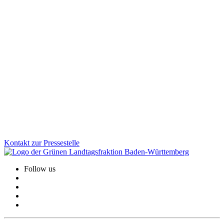
Milliardeninvestitionen für Kommunen und
Zukunftsaufgaben
Wie werden die Mittel aus dem Sondervermögen konkret
eingesetzt? Wir als Grüne Landtagsfraktion haben die Weichen
dafür gestellt, dass Milliarden in starke Kommunen, moderne
Klinika, klimafreundliche Gebäude, Mobilität und Klimaschutz
fließen. Der Nachtragshaushalt zeigt, wie gezielte Investitionen
Baden-Württemberg nachhaltig stärken.
Zum Artikel
Kontakt zur Pressestelle
Follow us