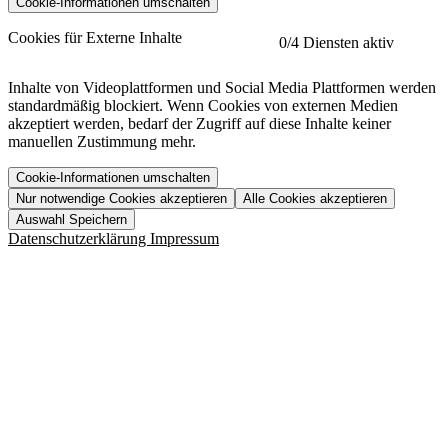
Cookie-Informationen umschalten
etracker
Mehr anzeigen
Cookies für Externe Inhalte
0
/4 Diensten aktiv
Herausgeber:
Inhalte von Videoplattformen und Social Media Plattformen werden
standardmäßig blockiert. Wenn Cookies von externen Medien
Beschreibung:
akzeptiert werden, bedarf der Zugriff auf diese Inhalte keiner
manuellen Zustimmung mehr.
Cookie-Informationen umschalten
Nur notwendige Cookies akzeptieren
Alle Cookies akzeptieren
YouTube
Mehr anzeigen
URL der Datenschutzerklärung:
Auswahl Speichern
https://www.etracker.com/datenschutzerklaerung/
Vimeo
Mehr anzeigen
Datenschutzerklärung
Impressum
Herausgeber:
Host:
Pageflow
Mehr anzeigen
Herausgeber:
Spotify
Mehr anzeigen
Herausgeber:
Beschreibung:
Cookiename
Lebensdauer
Beschreibung
Herausgeber:
et_allow_cookies
480 Tage
-
Beschreibung:
"no" - 50 Jahre "yes" - 480
et_oi_v2
-
Beschreibung:
Was uns ausma
Tage
Beschreibung:
Wer wir sind
et_scroll_depth
Session
-
Jobs
URL der Datenschutzerklärung:
isSdEnabled
24 Stunden
-
Downloads
https://policies.google.com/privacy?hl=de
et_cssSelectors
Session
-
URL der Datenschutzerklärung: