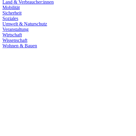
Land & Verbraucher:innen
Mobilität
Sicherheit
Soziales
Umwelt & Naturschutz
Veranstaltung
Wirtschaft
Wissenschaft
Wohnen & Bauen
Klima & Energie
22.07.2026
Hitze in Baden-Württemberg: Klimaschutz konsequen
Rekordtemperaturen, Trockenheit und heftige Unwetter machen deutl
umsetzen, um Menschen, Natur, Kommunen und Wirtschaft besser zu
Zum Artikel