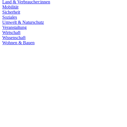
Land & Verbraucher:innen
Mobilität
Sicherheit
Soziales
Umwelt & Naturschutz
Veranstaltung
Wirtschaft
Wissenschaft
Wohnen & Bauen
Finanzen
11.12.2025
Milliardeninvestitionen für Kommunen und Zukunft
Wie werden die Mittel aus dem Sondervermögen konkret eingesetzt? W
klimafreundliche Gebäude, Mobilität und Klimaschutz fließen. Der Na
Zum Artikel