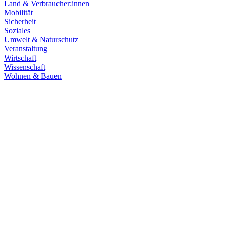
Land & Verbraucher:innen
Mobilität
Sicherheit
Soziales
Umwelt & Naturschutz
Veranstaltung
Wirtschaft
Wissenschaft
Wohnen & Bauen
Klima & Energie
22.07.2026
Hitze in Baden-Württemberg: Klimaschutz konsequen
Rekordtemperaturen, Trockenheit und heftige Unwetter machen deutl
umsetzen, um Menschen, Natur, Kommunen und Wirtschaft besser zu
Zum Artikel