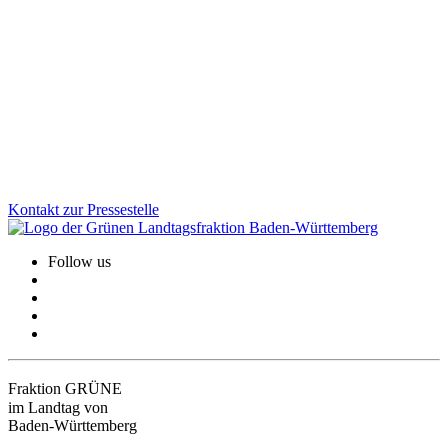
Die Gedenkstätte Grafeneck ist ein zentraler Ort der Erinnerung an
die NS-„Euthanasie“-Verbrechen. Über 10.600 Menschen mit
Behinderung wurden dort ermordet. Wir sind der Meinung, dass der
dauerhafte Erhalt der Gedenk- und Mahnstätte heute wichtiger ist
denn je.
Zum Artikel
Kontakt zur Pressestelle
Follow us
Fraktion GRÜNE
im Landtag von
Baden-Württemberg