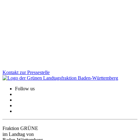
Lifestyle-Teilzeit: Einordnung einer verzerrten
Debatte
„Lifestyle-Teilzeit“ ist kein bequemes Lebensmodell, sondern für
viele Menschen die Folge fehlender Betreuung und ungleicher Care-
Arbeit. Wir als Grüne setzen uns deshalb dafür ein, Vereinbarkeit zu
verbessern, statt sie zu diskreditieren.
Zum Artikel
Kontakt zur Pressestelle
Follow us
Fraktion GRÜNE
im Landtag von
Baden-Württemberg