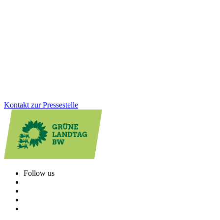
in Altensteig
Gesundheit, Bildung, GreenTech: Auf unserer Januarklausur in
Altensteig haben wir zentrale Zukunftsthemen in den Blick
genommen, um das Land weiter voranzubringen. Im Austausch mit
Bürger*innen und Jugendlichen vor Ort wurde deutlich: Die
Menschen erwarten viel von uns. Und wir haben viel vor!
Zum Artikel
Kontakt zur Pressestelle
Follow us