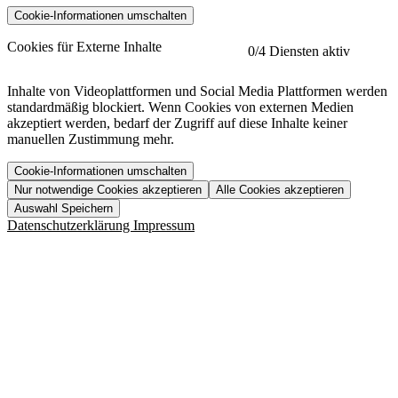
Cookie-Informationen umschalten
etracker
Mehr anzeigen
Cookies für Externe Inhalte
0
/4 Diensten aktiv
Herausgeber:
Inhalte von Videoplattformen und Social Media Plattformen werden
standardmäßig blockiert. Wenn Cookies von externen Medien
Beschreibung:
akzeptiert werden, bedarf der Zugriff auf diese Inhalte keiner
manuellen Zustimmung mehr.
Cookie-Informationen umschalten
Nur notwendige Cookies akzeptieren
Alle Cookies akzeptieren
YouTube
Mehr anzeigen
URL der Datenschutzerklärung:
Auswahl Speichern
https://www.etracker.com/datenschutzerklaerung/
Vimeo
Mehr anzeigen
Datenschutzerklärung
Impressum
Herausgeber:
Host:
Pageflow
Mehr anzeigen
Herausgeber:
Spotify
Mehr anzeigen
Herausgeber:
Beschreibung:
Cookiename
Lebensdauer
Beschreibung
Herausgeber:
et_allow_cookies
480 Tage
-
Beschreibung:
"no" - 50 Jahre "yes" - 480
et_oi_v2
-
Beschreibung:
Was uns ausma
Tage
Beschreibung:
Wer wir sind
et_scroll_depth
Session
-
Jobs
URL der Datenschutzerklärung:
isSdEnabled
24 Stunden
-
Downloads
https://policies.google.com/privacy?hl=de