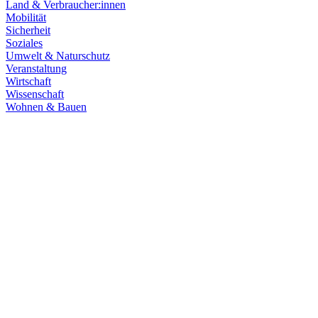
Land & Verbraucher:innen
Mobilität
Sicherheit
Soziales
Umwelt & Naturschutz
Veranstaltung
Wirtschaft
Wissenschaft
Wohnen & Bauen
Klima & Energie
22.07.2026
Hitze in Baden-Württemberg: Klimaschutz konsequen
Rekordtemperaturen, Trockenheit und heftige Unwetter machen deutl
umsetzen, um Menschen, Natur, Kommunen und Wirtschaft besser zu
Zum Artikel