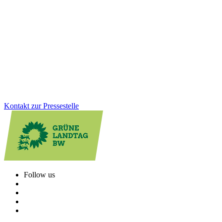
in Altensteig
Gesundheit, Bildung, GreenTech: Auf unserer Januarklausur in
Altensteig haben wir zentrale Zukunftsthemen in den Blick
genommen, um das Land weiter voranzubringen. Im Austausch mit
Bürger*innen und Jugendlichen vor Ort wurde deutlich: Die
Menschen erwarten viel von uns. Und wir haben viel vor!
Zum Artikel
Kontakt zur Pressestelle
Follow us