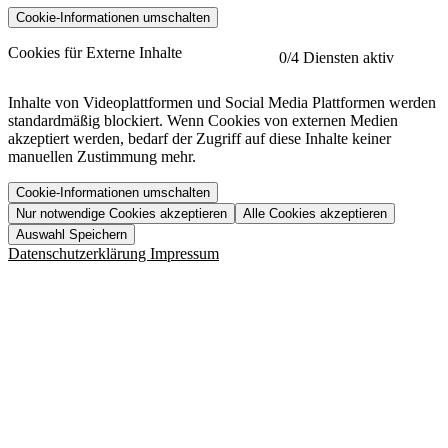
Cookie-Informationen umschalten
etracker
Mehr anzeigen
Cookies für Externe Inhalte
0
/4 Diensten aktiv
Herausgeber:
Inhalte von Videoplattformen und Social Media Plattformen werden
standardmäßig blockiert. Wenn Cookies von externen Medien
Beschreibung:
akzeptiert werden, bedarf der Zugriff auf diese Inhalte keiner
manuellen Zustimmung mehr.
Cookie-Informationen umschalten
Nur notwendige Cookies akzeptieren
Alle Cookies akzeptieren
YouTube
Mehr anzeigen
URL der Datenschutzerklärung:
Auswahl Speichern
https://www.etracker.com/datenschutzerklaerung/
Vimeo
Mehr anzeigen
Datenschutzerklärung
Impressum
Herausgeber:
Host:
Pageflow
Mehr anzeigen
Herausgeber:
Spotify
Mehr anzeigen
Herausgeber:
Beschreibung:
Cookiename
Lebensdauer
Beschreibung
Herausgeber:
et_allow_cookies
480 Tage
-
Beschreibung:
"no" - 50 Jahre "yes" - 480
et_oi_v2
-
Beschreibung:
Was uns ausma
Tage
Beschreibung:
Wer wir sind
et_scroll_depth
Session
-
Jobs
URL der Datenschutzerklärung:
isSdEnabled
24 Stunden
-
Downloads
https://policies.google.com/privacy?hl=de