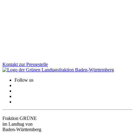
in Altensteig
Gesundheit, Bildung, GreenTech: Auf unserer Januarklausur in
Altensteig haben wir zentrale Zukunftsthemen in den Blick
genommen, um das Land weiter voranzubringen. Im Austausch mit
Bürger*innen und Jugendlichen vor Ort wurde deutlich: Die
Menschen erwarten viel von uns. Und wir haben viel vor!
Zum Artikel
Kontakt zur Pressestelle
Follow us
Fraktion GRÜNE
im Landtag von
Baden-Württemberg