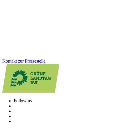
in Altensteig
Gesundheit, Bildung, GreenTech: Auf unserer Januarklausur in
Altensteig haben wir zentrale Zukunftsthemen in den Blick
genommen, um das Land weiter voranzubringen. Im Austausch mit
Bürger*innen und Jugendlichen vor Ort wurde deutlich: Die
Menschen erwarten viel von uns. Und wir haben viel vor!
Zum Artikel
Kontakt zur Pressestelle
Follow us