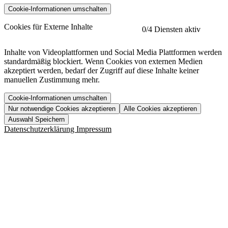
Cookie-Informationen umschalten
etracker
Mehr anzeigen
Cookies für Externe Inhalte
0
/4 Diensten aktiv
Herausgeber:
Inhalte von Videoplattformen und Social Media Plattformen werden
standardmäßig blockiert. Wenn Cookies von externen Medien
Beschreibung:
akzeptiert werden, bedarf der Zugriff auf diese Inhalte keiner
manuellen Zustimmung mehr.
Cookie-Informationen umschalten
Nur notwendige Cookies akzeptieren
Alle Cookies akzeptieren
YouTube
Mehr anzeigen
URL der Datenschutzerklärung:
Auswahl Speichern
https://www.etracker.com/datenschutzerklaerung/
Vimeo
Mehr anzeigen
Datenschutzerklärung
Impressum
Herausgeber:
Host:
Pageflow
Mehr anzeigen
Herausgeber:
Spotify
Mehr anzeigen
Herausgeber:
Beschreibung:
Cookiename
Lebensdauer
Beschreibung
Herausgeber:
et_allow_cookies
480 Tage
-
Beschreibung:
"no" - 50 Jahre "yes" - 480
et_oi_v2
-
Beschreibung:
Was uns ausma
Tage
Beschreibung:
Wer wir sind
et_scroll_depth
Session
-
Jobs
URL der Datenschutzerklärung:
isSdEnabled
24 Stunden
-
Downloads
https://policies.google.com/privacy?hl=de