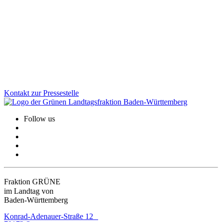
Ba-Wü ist Spitze bei der E-Mobilität: Zum Stichtag 1. Dezember
2025 gab es im Land mehr als 32.000 öffentliche Ladepunkte -
mehr als in jedem anderen Bundesland im Pro-Kopf-Vergleich.
Auch bei der Zahl der zugelassenen E-Autos ist der Südwesten
vorn.
Zum Artikel
Kontakt zur Pressestelle
Follow us
Fraktion GRÜNE
im Landtag von
Baden-Württemberg
Konrad-Adenauer-Straße 12