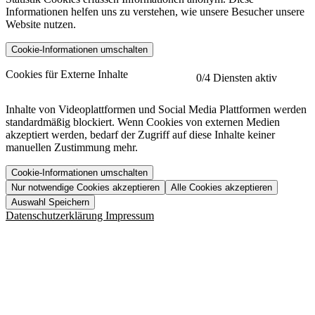
Informationen helfen uns zu verstehen, wie unsere Besucher unsere
Website nutzen.
Cookie-Informationen umschalten
etracker
Mehr anzeigen
Cookies für Externe Inhalte
0
/4 Diensten aktiv
Herausgeber:
Inhalte von Videoplattformen und Social Media Plattformen werden
standardmäßig blockiert. Wenn Cookies von externen Medien
Beschreibung:
akzeptiert werden, bedarf der Zugriff auf diese Inhalte keiner
manuellen Zustimmung mehr.
Cookie-Informationen umschalten
Nur notwendige Cookies akzeptieren
Alle Cookies akzeptieren
YouTube
Mehr anzeigen
URL der Datenschutzerklärung:
Auswahl Speichern
https://www.etracker.com/datenschutzerklaerung/
Vimeo
Mehr anzeigen
Datenschutzerklärung
Impressum
Herausgeber:
Host:
Pageflow
Mehr anzeigen
Herausgeber:
Spotify
Mehr anzeigen
Herausgeber:
Beschreibung:
Cookiename
Lebensdauer
Beschreibung
Herausgeber:
et_allow_cookies
480 Tage
-
Beschreibung:
"no" - 50 Jahre "yes" - 480
et_oi_v2
-
Beschreibung:
Was uns ausma
Tage
Beschreibung: