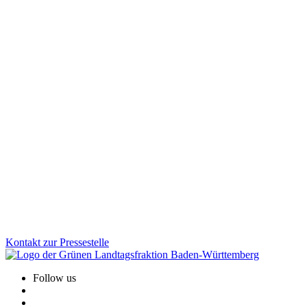
Gesundheit
04.02.2026
TPQG: Mehr Vertrauen, weniger Bürokratie in der
Pflege
Mit dem Gesetz für Teilhabe- und Pflegequalität stellt Baden-
Württemberg die Pflege neu auf. Wir zeigen, wie aus Anhörungen
konkrete Verbesserungen wurden: mehr Flexibilität für Träger,
weniger Bürokratie, klare Regeln für ambulante
Wohngemeinschaften und eine starke Beteiligung der
Bewohner:innen.
Zum Artikel
Kontakt zur Pressestelle
Follow us