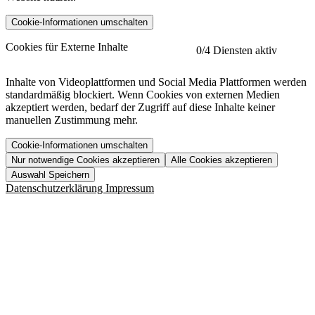
Cookie-Informationen umschalten
etracker
Mehr anzeigen
Cookies für Externe Inhalte
0
/4 Diensten aktiv
Herausgeber:
Inhalte von Videoplattformen und Social Media Plattformen werden
standardmäßig blockiert. Wenn Cookies von externen Medien
Beschreibung:
akzeptiert werden, bedarf der Zugriff auf diese Inhalte keiner
manuellen Zustimmung mehr.
Cookie-Informationen umschalten
Nur notwendige Cookies akzeptieren
Alle Cookies akzeptieren
YouTube
Mehr anzeigen
URL der Datenschutzerklärung:
Auswahl Speichern
https://www.etracker.com/datenschutzerklaerung/
Vimeo
Mehr anzeigen
Datenschutzerklärung
Impressum
Herausgeber:
Host:
Pageflow
Mehr anzeigen
Herausgeber:
Spotify
Mehr anzeigen
Herausgeber:
Beschreibung:
Cookiename
Lebensdauer
Beschreibung
Herausgeber:
et_allow_cookies
480 Tage
-
Beschreibung:
"no" - 50 Jahre "yes" - 480
et_oi_v2
-
Beschreibung:
Was uns ausma
Tage
Beschreibung:
Wer wir sind
et_scroll_depth
Session
-
Jobs
URL der Datenschutzerklärung:
isSdEnabled
24 Stunden
-