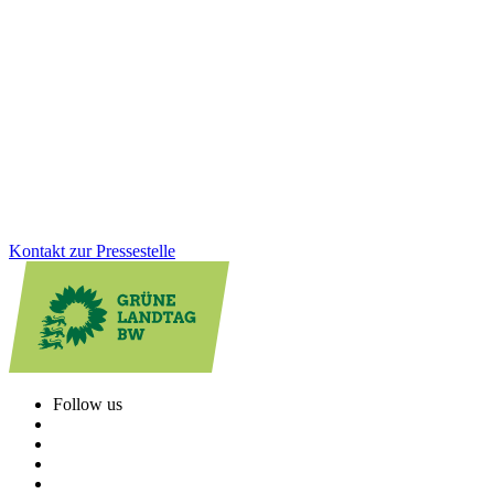
Dank Hartnäckigkeit der Grünen: Kompromiss bei
Mietpreisbremse
CDU-Bauministerin Razavi hatte lange keinerlei Einsicht gezeigt.
Nach schwierigen Verhandlungen gibt es nun doch noch einen
Kompromiss zur Mietpreisbremse. Die neue Verordnung kommt,
aber nur für ein Jahr.
Zum Artikel
Kontakt zur Pressestelle
Follow us