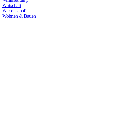
Veranstaltung
Wirtschaft
Wissenschaft
Wohnen & Bauen
Demokratie
30.06.2026
Grüne übernehmen Verantwortung in den
Fachausschüssen des Landtags
Die Fachausschüsse des Landtags Baden-Württemberg sind
konstituiert und haben ihre Arbeit aufgenommen. Unsere
Abgeordneten übernehmen in zahlreichen Gremien Verantwortung.
Zum Artikel