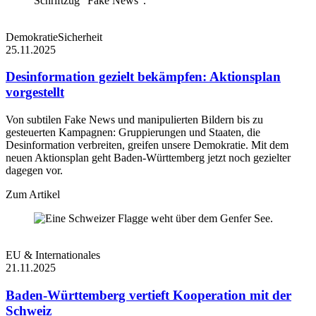
eingebenden
_cf_bm
30 Minuten
Datenverkehr, der 
mit Bots verbunde
Demokratie
Sicherheit
Kriterien entspricht
25.11.2025
Cloudflare-Cookie
Desinformation gezielt bekämpfen: Aktionsplan
das zur Durchsetz
_cfuvid
Sitzung
von ratenlimitiere
vorgestellt
Regeln verwendet
wird.
Von subtilen Fake News und manipulierten Bildern bis zu
Cloudflare-Cookie
gesteuerten Kampagnen: Gruppierungen und Staaten, die
cf_clearance
1 Jahr
das zur Bot-Präven
Desinformation verbreiten, greifen unsere Demokratie. Mit dem
verwendet wird.
neuen Aktionsplan geht Baden-Württemberg jetzt noch gezielter
dagegen vor.
Zum Artikel
EU & Internationales
21.11.2025
Baden-Württemberg vertieft Kooperation mit der
Schweiz