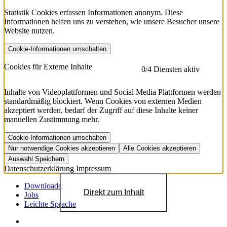
Statistik Cookies erfassen Informationen anonym. Diese
Informationen helfen uns zu verstehen, wie unsere Besucher unsere
Website nutzen.
Cookie-Informationen umschalten
etracker
Mehr anzeigen
Cookies für Externe Inhalte
0
/4 Diensten aktiv
Herausgeber:
Inhalte von Videoplattformen und Social Media Plattformen werden
standardmäßig blockiert. Wenn Cookies von externen Medien
Beschreibung:
akzeptiert werden, bedarf der Zugriff auf diese Inhalte keiner
manuellen Zustimmung mehr.
Cookie-Informationen umschalten
Nur notwendige Cookies akzeptieren
Alle Cookies akzeptieren
YouTube
Mehr anzeigen
URL der Datenschutzerklärung:
Auswahl Speichern
https://www.etracker.com/datenschutzerklaerung/
Vimeo
Mehr anzeigen
Datenschutzerklärung
Impressum
Herausgeber:
Host:
Pageflow
Mehr anzeigen
Herausgeber:
Downloads
Direkt zum Inhalt
Spotify
Mehr anzeigen
Jobs
Herausgeber:
Leichte Sprache
Beschreibung:
Cookiename
Lebensdauer
Beschreibung
Herausgeber:
et_allow_cookies
480 Tage
-
Beschreibung: