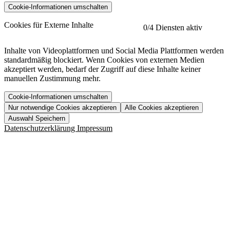
Cookie-Informationen umschalten
etracker
Mehr anzeigen
Cookies für Externe Inhalte
0
/4 Diensten aktiv
Herausgeber:
Inhalte von Videoplattformen und Social Media Plattformen werden
standardmäßig blockiert. Wenn Cookies von externen Medien
Beschreibung:
akzeptiert werden, bedarf der Zugriff auf diese Inhalte keiner
manuellen Zustimmung mehr.
Cookie-Informationen umschalten
Nur notwendige Cookies akzeptieren
Alle Cookies akzeptieren
YouTube
Mehr anzeigen
URL der Datenschutzerklärung:
Auswahl Speichern
https://www.etracker.com/datenschutzerklaerung/
Vimeo
Mehr anzeigen
Datenschutzerklärung
Impressum
Herausgeber:
Host:
Pageflow
Mehr anzeigen
Herausgeber:
Spotify
Mehr anzeigen
Herausgeber:
Beschreibung:
Cookiename
Lebensdauer
Beschreibung
Herausgeber:
et_allow_cookies
480 Tage
-
Beschreibung:
"no" - 50 Jahre "yes" - 480
et_oi_v2
-
Beschreibung:
Was uns ausma
Tage
Beschreibung:
Wer wir sind
et_scroll_depth
Session
-
Jobs
URL der Datenschutzerklärung:
isSdEnabled
24 Stunden
-
Downloads
https://policies.google.com/privacy?hl=de