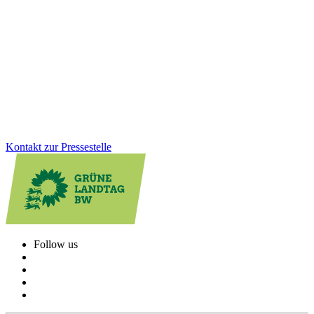
Viele Schulen werden von Kindern aus mehreren Gemeinden
besucht, die Kosten tragen jedoch oft wenige Kommunen. Wir als
Grüne Landtagsfraktion haben gemeinsam mit der CDU eine
Lösung für Altfälle geschaffen: Das Land unterstützt Schulstandorte
rückwirkend stärker und sorgt für faire Bedingungen beim
Schulbau.
Zum Artikel
Kontakt zur Pressestelle
Follow us