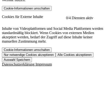
Cookie-Informationen umschalten
etracker
Mehr anzeigen
Cookies für Externe Inhalte
0
/4 Diensten aktiv
Herausgeber:
Inhalte von Videoplattformen und Social Media Plattformen werden
standardmäßig blockiert. Wenn Cookies von externen Medien
Beschreibung:
akzeptiert werden, bedarf der Zugriff auf diese Inhalte keiner
manuellen Zustimmung mehr.
Cookie-Informationen umschalten
Nur notwendige Cookies akzeptieren
Alle Cookies akzeptieren
YouTube
Mehr anzeigen
URL der Datenschutzerklärung:
Auswahl Speichern
https://www.etracker.com/datenschutzerklaerung/
Vimeo
Mehr anzeigen
Datenschutzerklärung
Impressum
Herausgeber:
Host:
Pageflow
Mehr anzeigen
Herausgeber:
Spotify
Mehr anzeigen
Herausgeber:
Beschreibung:
Cookiename
Lebensdauer
Beschreibung
Herausgeber:
et_allow_cookies
480 Tage
-
Beschreibung:
"no" - 50 Jahre "yes" - 480
et_oi_v2
-
Beschreibung:
Was uns ausma
Tage
Beschreibung:
Wer wir sind
et_scroll_depth
Session
-
Jobs
URL der Datenschutzerklärung: