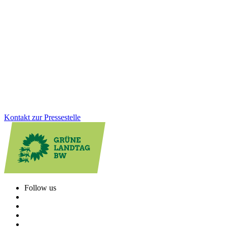
Verantwortung übernehmen
Die Gedenkstätte Grafeneck ist ein zentraler Ort der Erinnerung an
die NS-„Euthanasie“-Verbrechen. Über 10.600 Menschen mit
Behinderung wurden dort ermordet. Wir sind der Meinung, dass der
dauerhafte Erhalt der Gedenk- und Mahnstätte heute wichtiger ist
denn je.
Zum Artikel
Kontakt zur Pressestelle
Follow us