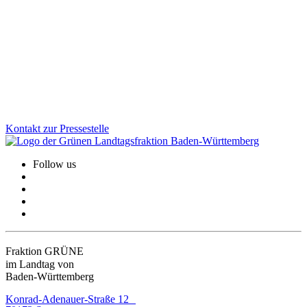
besucht, die Kosten tragen jedoch oft wenige Kommunen. Wir als
Grüne Landtagsfraktion haben gemeinsam mit der CDU eine
Lösung für Altfälle geschaffen: Das Land unterstützt Schulstandorte
rückwirkend stärker und sorgt für faire Bedingungen beim
Schulbau.
Zum Artikel
Kontakt zur Pressestelle
Follow us
Fraktion GRÜNE
im Landtag von
Baden-Württemberg
Konrad-Adenauer-Straße 12