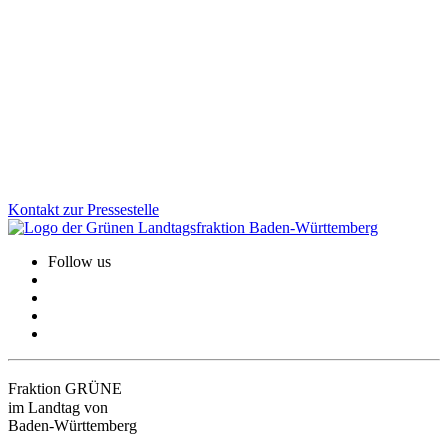
Viele Schulen werden von Kindern aus mehreren Gemeinden
besucht, die Kosten tragen jedoch oft wenige Kommunen. Wir als
Grüne Landtagsfraktion haben gemeinsam mit der CDU eine
Lösung für Altfälle geschaffen: Das Land unterstützt Schulstandorte
rückwirkend stärker und sorgt für faire Bedingungen beim
Schulbau.
Zum Artikel
Kontakt zur Pressestelle
Follow us
Fraktion GRÜNE
im Landtag von
Baden-Württemberg