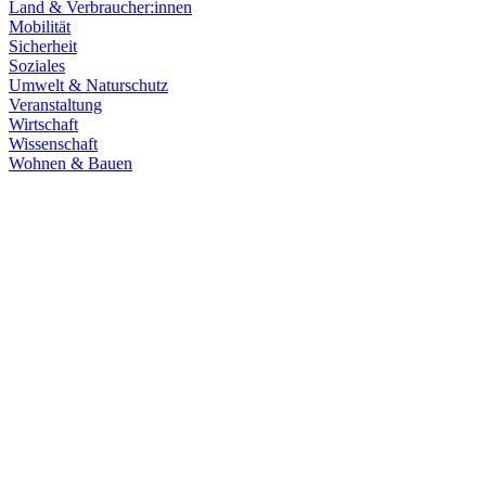
Land & Verbraucher:innen
Mobilität
Sicherheit
Soziales
Umwelt & Naturschutz
Veranstaltung
Wirtschaft
Wissenschaft
Wohnen & Bauen
Klima & Energie
22.07.2026
Hitze in Baden-Württemberg: Klimaschutz konsequen
Rekordtemperaturen, Trockenheit und heftige Unwetter machen deutl
umsetzen, um Menschen, Natur, Kommunen und Wirtschaft besser zu
Zum Artikel