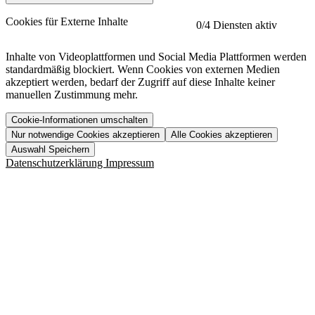
etracker
Mehr anzeigen
Cookies für Externe Inhalte
0
/4 Diensten aktiv
Herausgeber:
Inhalte von Videoplattformen und Social Media Plattformen werden
standardmäßig blockiert. Wenn Cookies von externen Medien
Beschreibung:
akzeptiert werden, bedarf der Zugriff auf diese Inhalte keiner
manuellen Zustimmung mehr.
Cookie-Informationen umschalten
Nur notwendige Cookies akzeptieren
Alle Cookies akzeptieren
YouTube
Mehr anzeigen
URL der Datenschutzerklärung:
Auswahl Speichern
https://www.etracker.com/datenschutzerklaerung/
Vimeo
Mehr anzeigen
Datenschutzerklärung
Impressum
Herausgeber:
Host:
Pageflow
Mehr anzeigen
Herausgeber:
Spotify
Mehr anzeigen
Herausgeber:
Beschreibung:
Cookiename
Lebensdauer
Beschreibung
Herausgeber:
et_allow_cookies
480 Tage
-
Beschreibung:
"no" - 50 Jahre "yes" - 480
et_oi_v2
-
Beschreibung:
Was uns ausma
Tage
Beschreibung:
Wer wir sind
et_scroll_depth
Session
-
Jobs
URL der Datenschutzerklärung:
isSdEnabled
24 Stunden
-
Downloads
https://policies.google.com/privacy?hl=de
et_cssSelectors
Session
-
URL der Datenschutzerklärung: