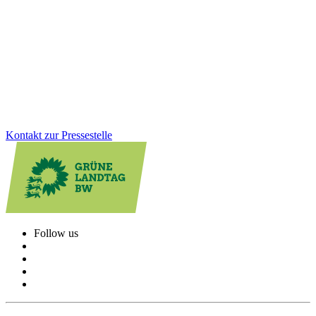
Gesundheit, Bildung, GreenTech: Auf unserer Januarklausur in
Altensteig haben wir zentrale Zukunftsthemen in den Blick
genommen, um das Land weiter voranzubringen. Im Austausch mit
Bürger*innen und Jugendlichen vor Ort wurde deutlich: Die
Menschen erwarten viel von uns. Und wir haben viel vor!
Zum Artikel
Kontakt zur Pressestelle
Follow us