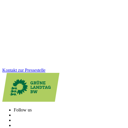
Untersuchungsausschuss: „Die Arbeit des
Ausschusses endet, unsere Verantwortung nicht“
Dreieinhalb Jahre Arbeit im Untersuchungsausschuss haben gezeigt:
Es braucht strukturelle Veränderungen und einen kulturellen Wandel
in der Polizeiführung. Dafür wurden bereits wichtige Schritte
angestoßen.
Zum Artikel
Kontakt zur Pressestelle
Follow us