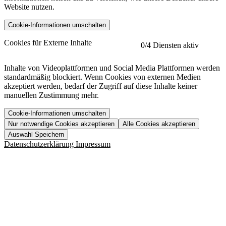
Website nutzen.
Cookie-Informationen umschalten
etracker
Mehr anzeigen
Cookies für Externe Inhalte
0
/4 Diensten aktiv
Herausgeber:
Inhalte von Videoplattformen und Social Media Plattformen werden
standardmäßig blockiert. Wenn Cookies von externen Medien
Beschreibung:
akzeptiert werden, bedarf der Zugriff auf diese Inhalte keiner
manuellen Zustimmung mehr.
Cookie-Informationen umschalten
Nur notwendige Cookies akzeptieren
Alle Cookies akzeptieren
YouTube
Mehr anzeigen
URL der Datenschutzerklärung:
Auswahl Speichern
https://www.etracker.com/datenschutzerklaerung/
Vimeo
Mehr anzeigen
Datenschutzerklärung
Impressum
Herausgeber:
Host:
Pageflow
Mehr anzeigen
Herausgeber:
Spotify
Mehr anzeigen
Herausgeber:
Beschreibung:
Cookiename
Lebensdauer
Beschreibung
Herausgeber:
et_allow_cookies
480 Tage
-
Beschreibung:
"no" - 50 Jahre "yes" - 480
et_oi_v2
-
Beschreibung:
Was uns ausma
Tage
Beschreibung:
Wer wir sind
et_scroll_depth
Session
-