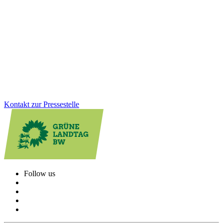
Kommunale Kürzungen setzen viele Kultureinrichtungen unter
Druck. Nach einer von uns Grünen initiierten Anhörung im Landtag
hält das Land seinen Förderanteil 2026 stabil. Davon profitieren
über 300 Einrichtungen im ganzen Land und gewinnen wichtige
Planungssicherheit.
Zum Artikel
Kontakt zur Pressestelle
Follow us