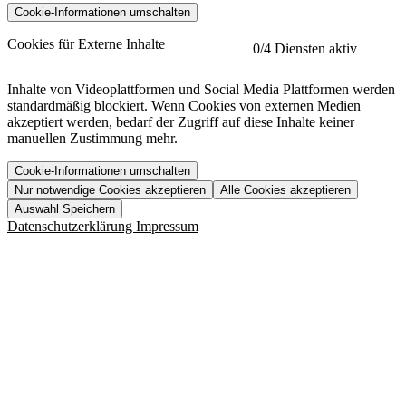
Cookie-Informationen umschalten
etracker
Mehr anzeigen
Cookies für Externe Inhalte
0
/4 Diensten aktiv
Herausgeber:
Inhalte von Videoplattformen und Social Media Plattformen werden
standardmäßig blockiert. Wenn Cookies von externen Medien
Beschreibung:
akzeptiert werden, bedarf der Zugriff auf diese Inhalte keiner
manuellen Zustimmung mehr.
Cookie-Informationen umschalten
Nur notwendige Cookies akzeptieren
Alle Cookies akzeptieren
YouTube
Mehr anzeigen
URL der Datenschutzerklärung:
Auswahl Speichern
https://www.etracker.com/datenschutzerklaerung/
Vimeo
Mehr anzeigen
Datenschutzerklärung
Impressum
Herausgeber:
Host:
Pageflow
Mehr anzeigen
Herausgeber:
Spotify
Mehr anzeigen
Herausgeber:
Beschreibung:
Cookiename
Lebensdauer
Beschreibung
Herausgeber:
et_allow_cookies
480 Tage
-
Beschreibung:
"no" - 50 Jahre "yes" - 480
et_oi_v2
-
Beschreibung:
Was uns ausma
Tage
Beschreibung:
Wer wir sind
et_scroll_depth
Session
-
Jobs
URL der Datenschutzerklärung:
isSdEnabled
24 Stunden
-
Downloads
https://policies.google.com/privacy?hl=de