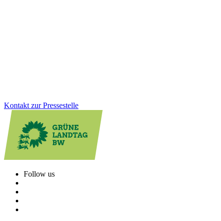
in Altensteig
Gesundheit, Bildung, GreenTech: Auf unserer Januarklausur in
Altensteig haben wir zentrale Zukunftsthemen in den Blick
genommen, um das Land weiter voranzubringen. Im Austausch mit
Bürger*innen und Jugendlichen vor Ort wurde deutlich: Die
Menschen erwarten viel von uns. Und wir haben viel vor!
Zum Artikel
Kontakt zur Pressestelle
Follow us