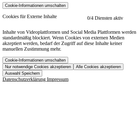
Cookie-Informationen umschalten
etracker
Mehr anzeigen
Cookies für Externe Inhalte
0
/4 Diensten aktiv
Herausgeber:
Inhalte von Videoplattformen und Social Media Plattformen werden
standardmäßig blockiert. Wenn Cookies von externen Medien
Beschreibung:
akzeptiert werden, bedarf der Zugriff auf diese Inhalte keiner
manuellen Zustimmung mehr.
Cookie-Informationen umschalten
Nur notwendige Cookies akzeptieren
Alle Cookies akzeptieren
YouTube
Mehr anzeigen
URL der Datenschutzerklärung:
Auswahl Speichern
https://www.etracker.com/datenschutzerklaerung/
Vimeo
Mehr anzeigen
Datenschutzerklärung
Impressum
Herausgeber:
Host:
Pageflow
Mehr anzeigen
Herausgeber:
Spotify
Mehr anzeigen
Herausgeber:
Beschreibung:
Cookiename
Lebensdauer
Beschreibung
Herausgeber:
et_allow_cookies
480 Tage
-
Beschreibung:
"no" - 50 Jahre "yes" - 480
et_oi_v2
-
Beschreibung:
Was uns ausma
Tage
Beschreibung:
Wer wir sind
et_scroll_depth
Session
-
Jobs
URL der Datenschutzerklärung:
isSdEnabled
24 Stunden
-
Downloads
https://policies.google.com/privacy?hl=de